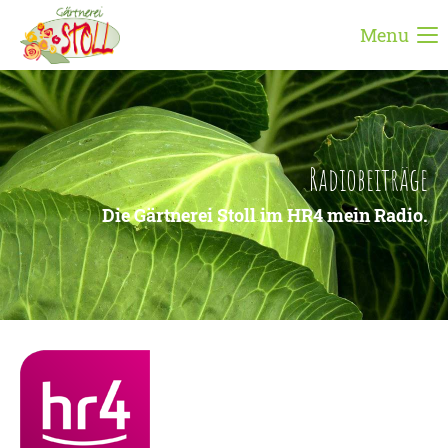
Menu
Login
Benutzername
Radiobeiträge
Passwort
Die Gärtnerei Stoll im HR4 mein Radio.
Anmelden
Register
|
Lost your password?
Support