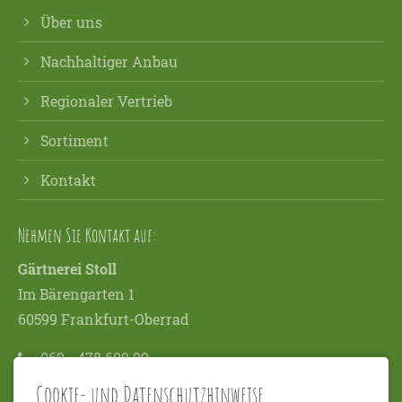
Über uns
Nachhaltiger Anbau
Regionaler Vertrieb
Sortiment
Kontakt
Nehmen Sie Kontakt auf:
Gärtnerei Stoll
Im Bärengarten 1
60599 Frankfurt-Oberrad
069 - 478 609 99
info@gaertnerei-stoll.de
Cookie- und Datenschutzhinweise