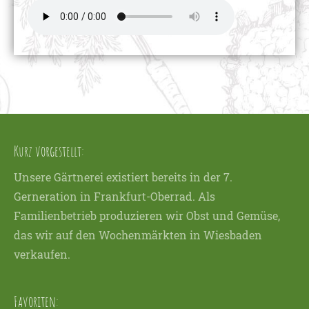
+44 1234 567 890
Drop us a line
info@yourdomain.com
About us
Lorem ipsum dolor sit amet, consectetuer
Kurz vorgestellt:
adipiscing elit.
Unsere Gärtnerei existiert bereits in der 7.
Aenean commodo ligula eget dolor. Aenean
Gerneration in Frankfurt-Oberrad. Als
massa. Cum sociis natoque penatibus et
Familienbetrieb produzieren wir Obst und Gemüse,
magnis dis parturient montes, nascetur
das wir auf den Wochenmärkten in Wiesbaden
ridiculus mus. Donec quam felis, ultricies
verkaufen.
nec.
Favoriten: