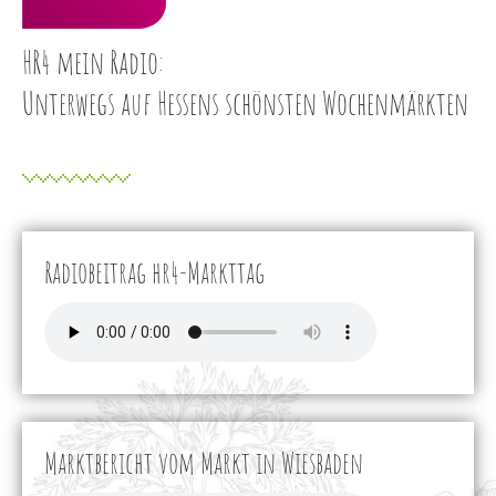
Lorem ipsum dolor sit amet:
HR4 mein Radio:
24h
Unterwegs auf Hessens schönsten Wochenmärkten
/ 365days
We offer support for our customers
Mon - Fri 8:00am - 5:00pm
(GMT +1)
Radiobeitrag hr4-Markttag
Get in touch
Cybersteel Inc.
376-293 City Road, Suite 600
San Francisco, CA 94102
Marktbericht vom Markt in Wiesbaden
Have any questions?